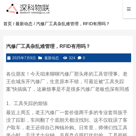
首页
/
最新动态
/ 汽修厂工具杂乱难管理，RFID有用吗？
汽修厂工具杂乱难管理，RFID有用吗？
2025年7月9日
最新动态
324
0
各位朋友！今天咱来聊聊汽修厂那头疼的工具管理事。老
王在城东开汽修厂，生意原本不错，可最近被“工具失踪
案”快搞疯了，这麻烦事是不是很多汽修厂老板也深有同感
1、工具失踪的烦恼
最近上周五，老王汽修厂一套价值两千多的专业套筒扳手
没了踪影，车间翻了个底朝天都没找到。这不仅耽误了客
户取车，老王还得自己掏钱补购。日常里，师傅们找工具
半小时，干活才十分钟，月底盘点跟打仗似的，工具损耗